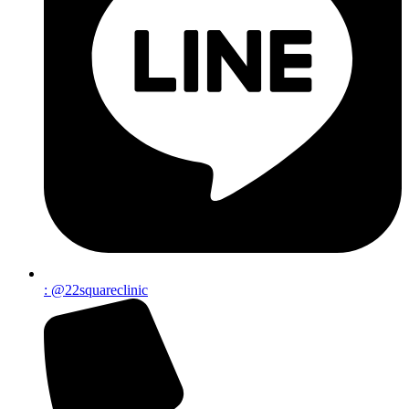
: @22squareclinic