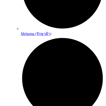
Melasma (รักษาฝ้า)