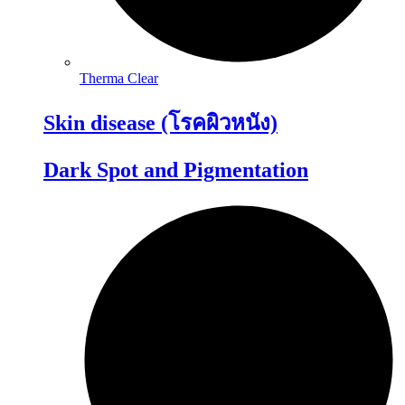
Therma Clear
Skin disease (โรคผิวหนัง)
Dark Spot and Pigmentation