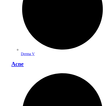
Derma V
Acne