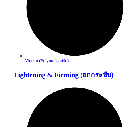
Vitaran (Polynucleotide)
Tightening & Firming (ยกกระชับ)