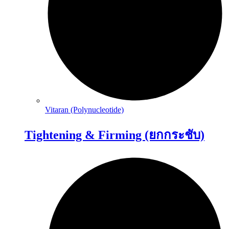
Vitaran (Polynucleotide)
Tightening & Firming (ยกกระชับ)