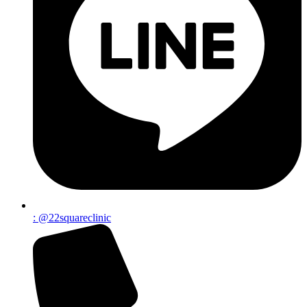
: @22squareclinic