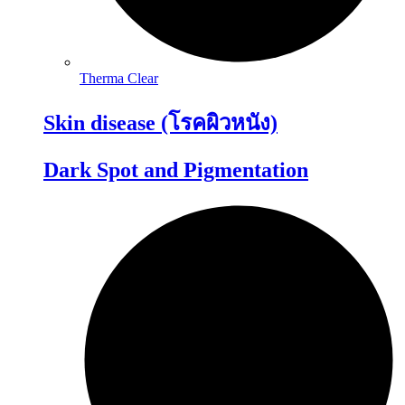
Therma Clear
Skin disease (โรคผิวหนัง)
Dark Spot and Pigmentation