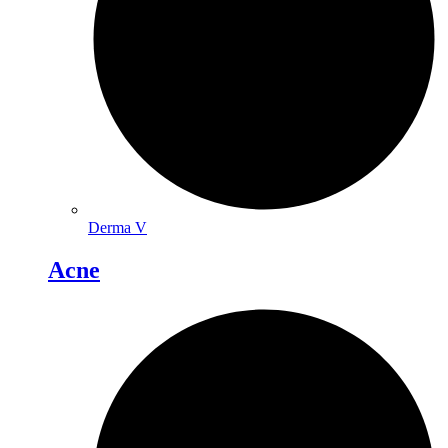
Derma V
Acne