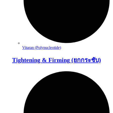
Vitaran (Polynucleotide)
Tightening & Firming (ยกกระชับ)