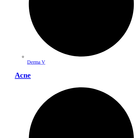
Derma V
Acne