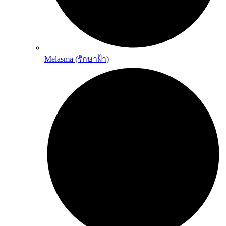
Melasma (รักษาฝ้า)