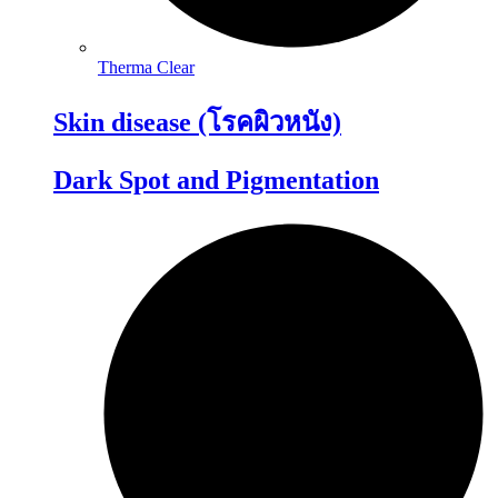
Therma Clear
Skin disease (โรคผิวหนัง)
Dark Spot and Pigmentation