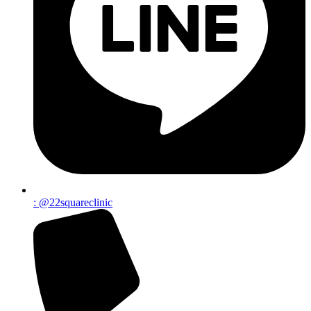
: @22squareclinic