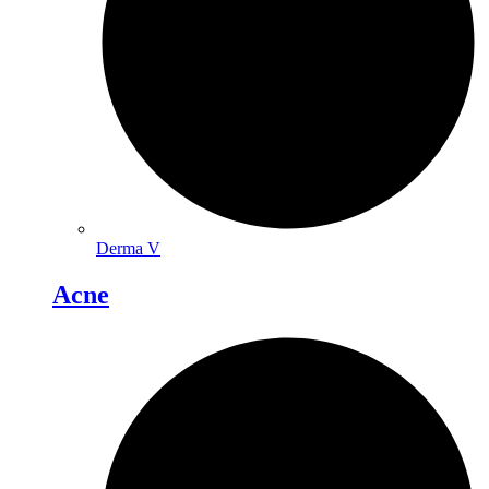
Derma V
Acne