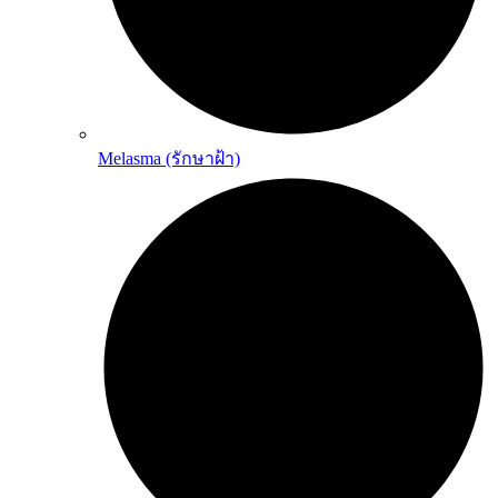
Melasma (รักษาฝ้า)