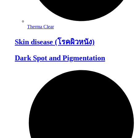
Therma Clear
Skin disease (โรคผิวหนัง)
Dark Spot and Pigmentation