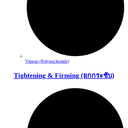
Vitaran (Polynucleotide)
Tightening & Firming (ยกกระชับ)