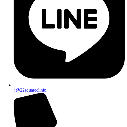
: @22squareclinic