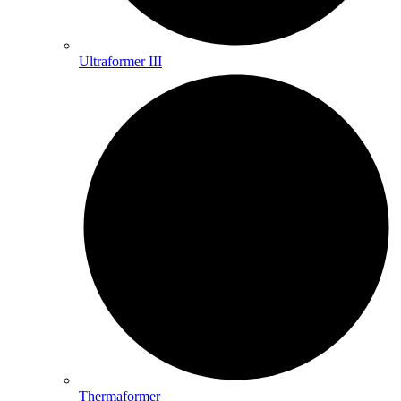
Ultraformer III
Thermaformer