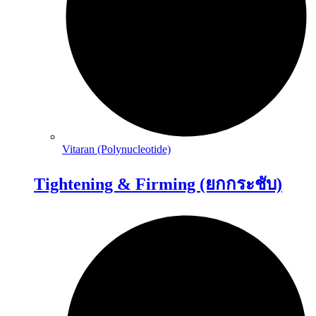
Vitaran (Polynucleotide)
Tightening & Firming (ยกกระชับ)