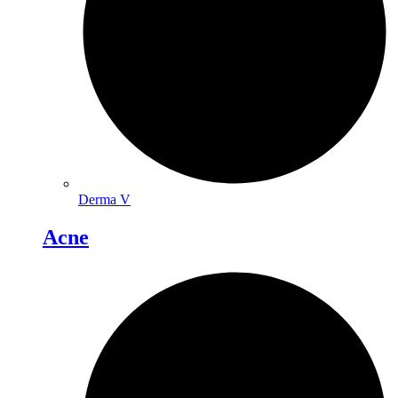
Derma V
Acne