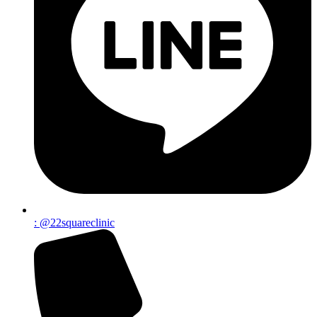
: @22squareclinic