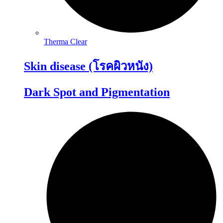
Therma Clear
Skin disease (โรคผิวหนัง)
Dark Spot and Pigmentation